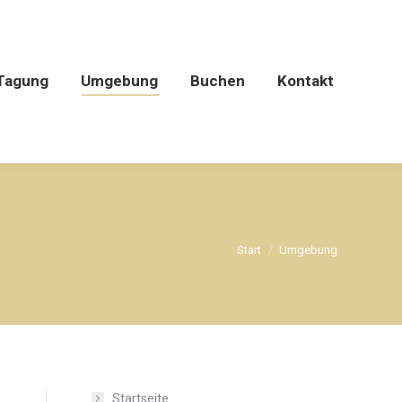
Tagung
Umgebung
Buchen
Kontakt
Sie befinden sich
Start
Umgebung
hier:
Startseite