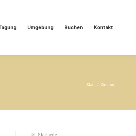
Tagung
Umgebung
Buchen
Kontakt
Sie befinden sich
Start
Zimmer
hier:
Startseite